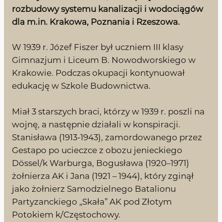
rozbudowy systemu kanalizacji i wodociągów
dla m.in. Krakowa, Poznania i Rzeszowa.
W 1939 r. Józef Fiszer był uczniem III klasy
Gimnazjum i Liceum B. Nowodworskiego w
Krakowie. Podczas okupacji kontynuował
edukację w Szkole Budownictwa.
Miał 3 starszych braci, którzy w 1939 r. poszli na
wojnę, a następnie działali w konspiracji.
Stanisława (1913-1943), zamordowanego przez
Gestapo po ucieczce z obozu jenieckiego
Dössel/k Warburga, Bogusława (1920–1971)
żołnierza AK i Jana (1921 – 1944), który zginął
jako żołnierz Samodzielnego Batalionu
Partyzanckiego „Skała” AK pod Złotym
Potokiem k/Częstochowy.