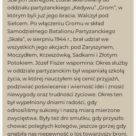
oddziału partyzanckiego „Kedywu” „Grom”, w
którym byli już jego bracia. Walczył pod
Sielcem. Po włączeniu Gromu w skład
Samodzielnego Batalionu Partyzanckiego
„Skała”, w sierpniu 1944 r., brał udział we
wszystkich jego akcjach: pod Zaryszynem,
Moczydłem, Krzeszówką, Sadkami i Złotym
Potokiem. Józef Fiszer wspomina: Okres służby
w oddziale partyzanckim był wspaniałą szkołą
życia, w której nauczyłem się cenić przyjaźń,
podziwiać poświecenie i wierność idei i znosić
niewygody oraz trudności życiowe. Okres ten
był wypełniony dniami radości, gdy
odnosiliśmy sukcesy i naszą miarą mierzone
zwycięstwa. Były też dni smutku, gdy przyszło
chować poległych kolegów, jeszcze gorzej gdy
gnębiła nas niepewność o los towarzyszy broni,