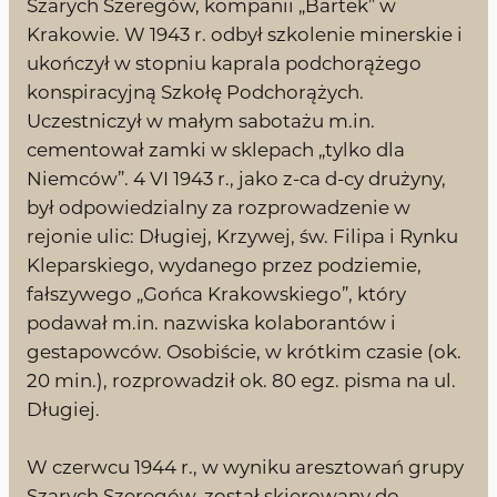
Szarych Szeregów, kompanii „Bartek” w
Krakowie. W 1943 r. odbył szkolenie minerskie i
ukończył w stopniu kaprala podchorążego
konspiracyjną Szkołę Podchorążych.
Uczestniczył w małym sabotażu m.in.
cementował zamki w sklepach „tylko dla
Niemców”. 4 VI 1943 r., jako z-ca d-cy drużyny,
był odpowiedzialny za rozprowadzenie w
rejonie ulic: Długiej, Krzywej, św. Filipa i Rynku
Kleparskiego, wydanego przez podziemie,
fałszywego „Gońca Krakowskiego”, który
podawał m.in. nazwiska kolaborantów i
gestapowców. Osobiście, w krótkim czasie (ok.
20 min.), rozprowadził ok. 80 egz. pisma na ul.
Długiej.
W czerwcu 1944 r., w wyniku aresztowań grupy
Szarych Szeregów, został skierowany do