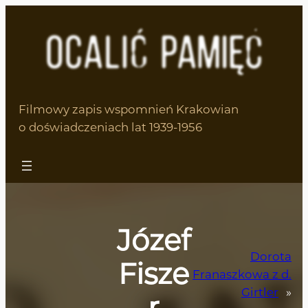
Filmowy zapis wspomnień Krakowian
o doświadczeniach lat 1939-1956
Józef
Dorota
Fisze
Franaszkowa z d.
Girtler
»
r