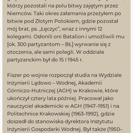
którzy pozostali na polu bitwy zajętym przez
Niemców. Taki okres załamania przeżyłem po
bitwie pod Złotym Potokiem, gdzie pozostał
mój brat, ps. „Łęczyc”, wraz z innymi 12
kolegami. Osłonili oni Batalion i umożliwili mu
[ok. 300 partyzantom – BŁ] wyrwanie się z
otoczenia, ale sami polegli. W oddziale
partyzanckim był do 15 I 1945 r.
Fiszer po wojnie rozpoczął studia na Wydziale
Inżynierii Lądowo – Wodnej, Akademii
Górniczo-Hutniczej (AGH) w Krakowie, które
ukończył cztery lata później. Pracował jako
nauczyciel akademicki w AGH (1947–1951) i na
Politechnice Krakowskiej (1963–1992), gdzie
doszedł do stanowiska dyrektora Instytutu
Inżynierii Gospodarki Wodnej. Był także (1950–